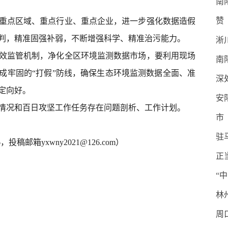
南
赞
重点区域、重点行业、重点企业，进一步强化数据造假
判，精准固强补弱，不断增强科学、精准治污能力。
淅
效监管机制，净化全区环境监测数据市场，要利用现场
南
成牢固的“打假”防线，确保生态环境监测数据全面、准
深
定向好。
安
情况和百日攻坚工作任务存在问题剖析、工作计划。
市
驻
，投稿邮箱yxwny2021@126.com）
正
“
林
周