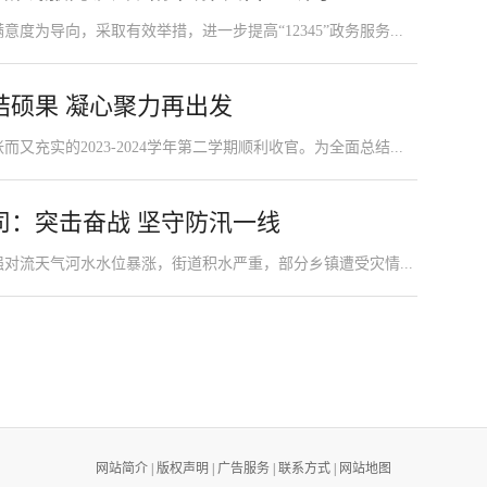
为导向，采取有效举措，进一步提高“12345”政务服务...
结硕果 凝心聚力再出发
充实的2023-2024学年第二学期顺利收官。为全面总结...
司：突击奋战 坚守防汛一线
对流天气河水水位暴涨，街道积水严重，部分乡镇遭受灾情...
网站简介
|
版权声明
|
广告服务
|
联系方式
|
网站地图