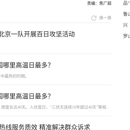
品
责编：焦广超
鲁
换一换
兴
段北京一队开展百日攻坚活动
罗
国哪里高温日最多？
年中最热的时期。
国哪里高温日最多？
跨度长达40天。入伏首日，“三伏天连续10年超过40天”等相...
5”热线服务质效 精准解决群众诉求