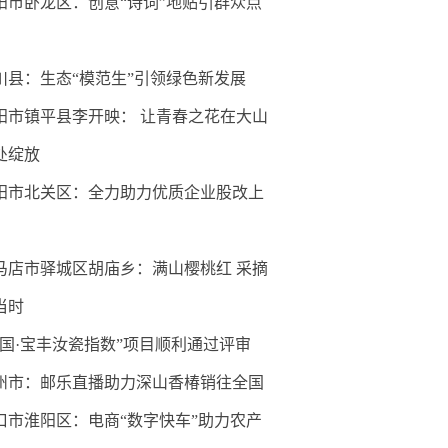
阳市卧龙区：创意“诗词”地贴引群众点
川县：生态“模范生”引领绿色新发展
阳市镇平县李开映： 让青春之花在大山
处绽放
阳市北关区：全力助力优质企业股改上
马店市驿城区胡庙乡：满山樱桃红 采摘
当时
中国·宝丰汝瓷指数”项目顺利通过评审
州市：邮乐直播助力深山香椿销往全国
口市淮阳区：电商“数字快车”助力农产