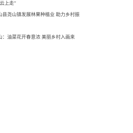
“云上走”
山县尧山镇发展林果种植业 助力乡村振
山：油菜花开春意浓 美丽乡村入画来