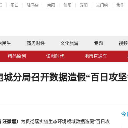
丘
周口
驻马店
南阳
信阳
濮阳
三门峡
焦作
治民生
商务财经
文化旅游
专题
视频
精品原创
读图时代
地市直通车
宛城分局召开数据造假“百日攻坚
今
 汪微馨）
为贯彻落实省生态环境领域数据造假“百日攻