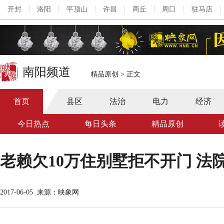
开封
洛阳
平顶山
许昌
商丘
周口
驻马店
南阳频道
精品原创
>
正文
首页
县区
法治
电力
经济
今日热点
每日头条
精品原创
老赖欠10万住别墅拒不开门 法
2017-06-05
来源：映象网