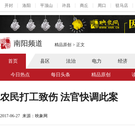
开封
洛阳
平顶山
许昌
商丘
周口
驻马店
南阳频道
精品原创
>
正文
首页
县区
法治
电力
经济
今日热点
每日头条
精品原创
农民打工致伤 法官快调此案
2017-06-27
来源：映象网