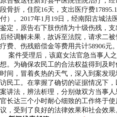
原告被送往新野县中医院住院治疗，经
段骨折，住院16天，支出医疗费17895
付）。2017年1月19日，经南阳古城
鉴定，原告右下肢伤情为十级伤残，支出
后经调解未果，故诉至法院，请求二被
疗费、伤残赔偿金等费用共计58906元
案件受理后，该庭女法官急当事人之
想。为确保农民工的合法权益得到及时
时间，冒着炙热的天气，深入到案发现
访民工。在掌握了确切的证据情况下，
案讲法，辨法析理，分别做双方当事人
官长达三个小时耐心细致的工作终于使
议，受到了良好的法律效果和社会效果