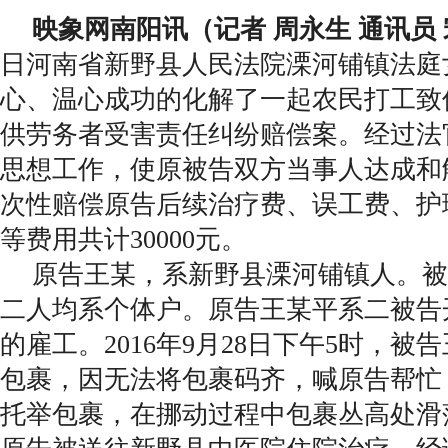
映象网南阳讯（记者 周永生 通讯员 
日河南省新野县人民法院溧河铺镇法庭
心、温心成功的化解了一起农民打工致
供劳务者受害责任纠纷赔偿案。经过法
思想工作，使原被告双方当事人达成和
次性赔偿原告后续治疗费、误工费、护
等费用共计30000元。
原告王某，系新野县溧河铺镇人。被
二人均系个体户。原告王某平系二被告
的雇工。2016年9月28日下午5时，
包裹，因无法将包裹码齐，喊原告帮忙
托举包裹，在挪动过程中包裹丛高处滑