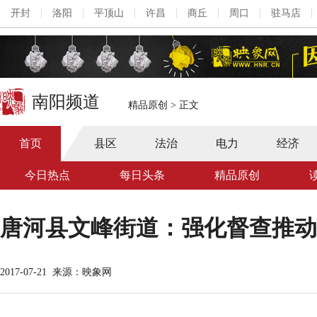
开封
洛阳
平顶山
许昌
商丘
周口
驻马店
南阳频道
精品原创
>
正文
首页
县区
法治
电力
经济
今日热点
每日头条
精品原创
唐河县文峰街道：强化督查推动
2017-07-21
来源：映象网