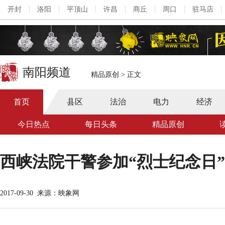
开封
洛阳
平顶山
许昌
商丘
周口
驻马店
南阳频道
精品原创
>
正文
首页
县区
法治
电力
经济
今日热点
每日头条
精品原创
西峡法院干警参加“烈士纪念日
2017-09-30
来源：映象网