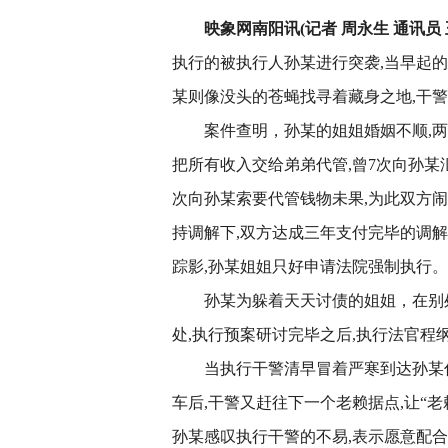
映象网南阳讯(记者 周永生 通讯员 
执行的被执行人孙某进行突袭,当早起的
某则像没头的苍蝇找寻着藏身之地,干
案件查明，孙某的姐姐婚姻不顺,两
把所有收入交给弟弟代管,曾7次向孙某汇
次向孙某索要代管钱物未果,为此双方闹
持调解下,双方达成三年支付完毕的调解
踪影,孙某姐姐只好申请法院强制执行。
孙某为躲着天天讨债的姐姐，在别
处,执行预案研讨完毕之后,执行法官程
当执行干警清早冒着严寒到达孙某
车后,干警又赶往下一个老赖据点,让“老
孙某感叹执行干警的不易,表示愿意配合