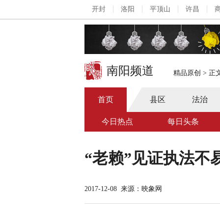
开封
洛阳
平顶山
许昌
南阳频道
精品原创
>
正
首页
县区
法治
今日热点
每日头条
“老赖”见证执法不
2017-12-08
来源：映象网