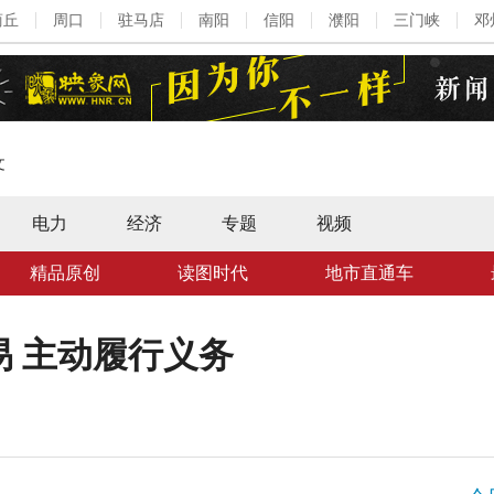
商丘
周口
驻马店
南阳
信阳
濮阳
三门峡
邓
文
电力
经济
专题
视频
精品原创
读图时代
地市直通车
易 主动履行义务