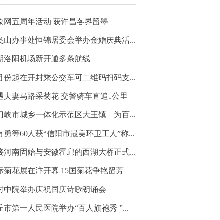
象网五周年活动 获许昌各界留墨
飞山办事处恒锦居委会举办金婚庆典活...
期洛阳机场新开通多条航线
2月份起在开封乘公交车可二维码扫码支...
遇夫妻马路采菊花 交警骑车直追1公里
门峡市城乡一体化示范区大王镇：为百...
有勇等60人获“信阳市最美环卫工人”称...
接河南固始与安徽霍邱的西湖大桥正式...
际菊花展在汴开幕 15国菊花争艳留芳
封中院举办庆祝国庆诗歌朗诵会
丘市第一人民医院举办“百人旗袍秀 ”...