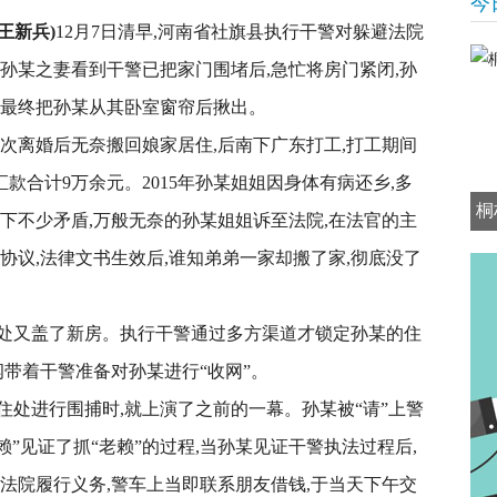
今
王新兵)
12月7日清早,河南省社旗县执行干警对躲避法院
孙某之妻看到干警已把家门围堵后,急忙将房门紧闭,孙
警最终把孙某从其卧室窗帘后揪出。
次离婚后无奈搬回娘家居住,后南下广东打工,打工期间
款合计9万余元。2015年孙某姐姐因身体有病还乡,多
桐
下不少矛盾,万般无奈的孙某姐姐诉至法院,在法官的主
协议,法律文书生效后,谁知弟弟一家却搬了家,彻底没了
处又盖了新房。执行干警通过多方渠道才锁定孙某的住
纲带着干警准备对孙某进行“收网”。
住处进行围捕时,就上演了之前的一幕。
孙某被“请”上警
赖”见证了抓“老赖”的过程,当孙某见证干警执法过程后,
法院履行义务,警车上当即联系朋友借钱,于当天下午交