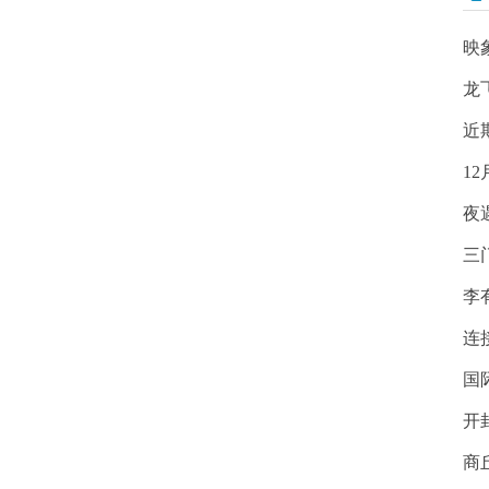
映
龙
近
1
夜
三
李
连
国
开
商