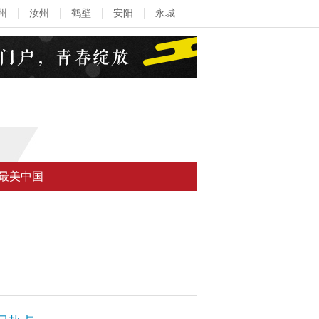
州
汝州
鹤壁
安阳
永城
最美中国