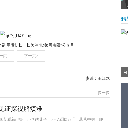
精
世界·用微信扫一扫关注“映象网南阳”公众号
一页
下一页>
内
责编：王江龙
换一换
见证探视解烦难
李某看着已经上小学的儿子，不仅感慨万千，悲从中来，哽...