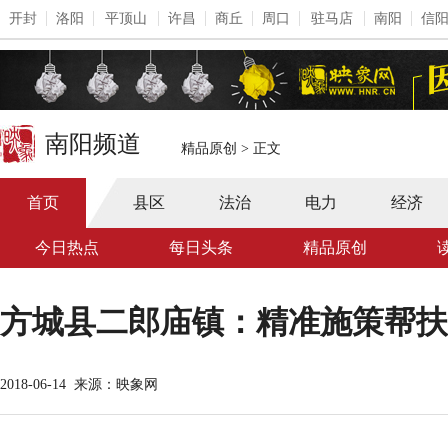
开封
洛阳
平顶山
许昌
商丘
周口
驻马店
南阳
信
南阳频道
精品原创
>
正文
首页
县区
法治
电力
经济
今日热点
每日头条
精品原创
方城县二郎庙镇：精准施策帮扶
2018-06-14
来源：映象网