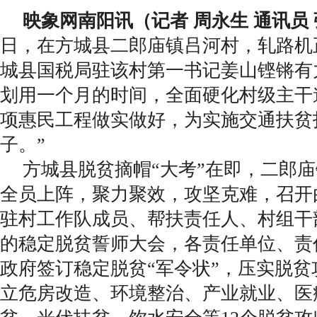
映象网南阳讯（记者 周永生 通讯员 
日，在方城县二郎庙镇吕河村，轧路机
城县国税局驻该村第一书记姜山铿锵有
划用一个月的时间，全面硬化村级主干
项惠民工程做实做好，为实施交通扶贫
子。”
方城县脱贫摘帽“大考”在即，二郎
全员上阵，聚力聚效，攻坚克难，召开
驻村工作队成员、帮扶责任人、村组干部
的稳定脱贫誓师大会，各责任单位、责
政府签订稳定脱贫“军令状”，压实脱
立危房改造、环境整治、产业就业、医