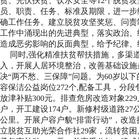
贫、光伏扶贫、饮水安全等12个脱贫
员、职责、任务、标准及期限，进一步
确工作任务。建立脱贫攻坚奖惩、问责
工作中涌现出的先进典型，落实政治、
造成恶劣影响的反面典型，给予纪律、
同时,强化精准扶贫帮扶措施，多渠
入，开展人居环境整治，改善基础设施
决“两不愁、三保障”问题。为60岁以
容保洁公益岗位272个,配备工具，分
放津补贴300元。排查危房改造对象229
户，开工建设174户。新修村级道路27公
公里。开展户容户貌“排雷行动”，改造提
立脱贫互助光荣合作社29家，流转贫困户