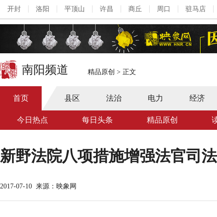
开封
洛阳
平顶山
许昌
商丘
周口
驻马店
南阳频道
精品原创
>
正文
首页
县区
法治
电力
经济
今日热点
每日头条
精品原创
新野法院八项措施增强法官司法
2017-07-10
来源：映象网