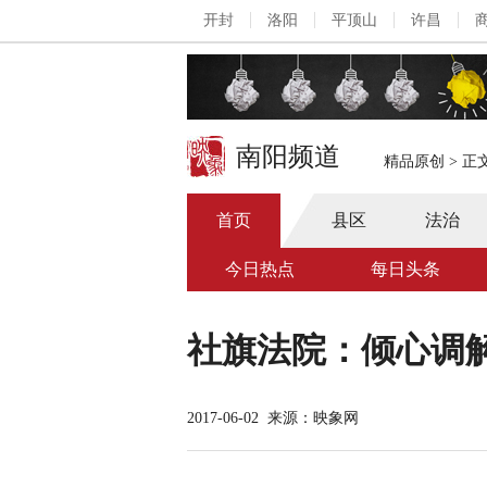
开封
洛阳
平顶山
许昌
南阳频道
精品原创
>
正
首页
县区
法治
今日热点
每日头条
社旗法院：倾心调
2017-06-02
来源：映象网