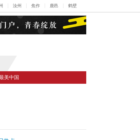
州
汝州
焦作
鹿邑
鹤壁
最美中国