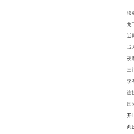
映
龙
近
1
夜
三
李
连
国
开
商