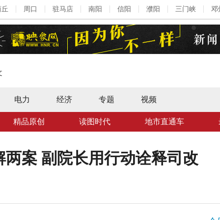
商丘
周口
驻马店
南阳
信阳
濮阳
三门峡
邓
文
电力
经济
专题
视频
精品原创
读图时代
地市直通车
解两案 副院长用行动诠释司改