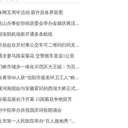
象网五周年活动 获许昌各界留墨
飞山办事处恒锦居委会举办金婚庆典活...
期洛阳机场新开通多条航线
2月份起在开封乘公交车可二维码扫码支...
遇夫妻马路采菊花 交警骑车直追1公里
门峡市城乡一体化示范区大王镇：为百...
有勇等60人获“信阳市最美环卫工人”称...
接河南固始与安徽霍邱的西湖大桥正式...
际菊花展在汴开幕 15国菊花争艳留芳
封中院举办庆祝国庆诗歌朗诵会
丘市第一人民医院举办“百人旗袍秀 ”...