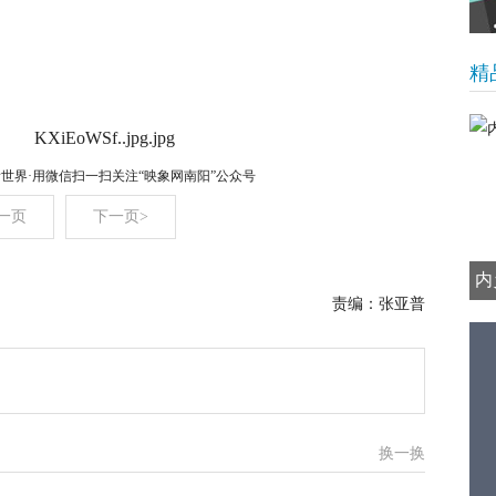
cn
精
看世界·用微信扫一扫关注“映象网南阳”公众号
一页
下一页>
内
责编：张亚普
换一换