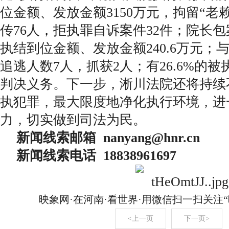
位金额、发放金额3150万元，拘留“老赖
传76人，拒执罪自诉案件32件；院长包
执结到位金额、发放金额240.6万元；
追逃人数7人，抓获2人；有26.6%的
判决义务。下一步，淅川法院还将持续
执犯罪，最大限度地净化执行环境，进
力，切实做到司法为民。
新闻线索邮箱 nanyang@hnr.c
新闻线索电话 18838961697
映象网·在河南·看世界·用微信扫一扫关注
<上一页
下一页>