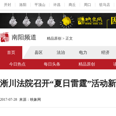
开封
洛阳
平顶山
许昌
商丘
周口
驻马店
南阳频道
精品原创
>
正文
首页
县区
法治
电力
经济
今日热点
每日头条
精品原创
淅川法院召开“夏日雷霆”活动
2017-07-28
来源：映象网