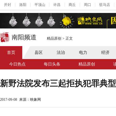
开封
洛阳
平顶山
许昌
商丘
周口
驻马店
南阳频道
精品原创
>
正文
首页
县区
法治
电力
经济
今日热点
每日头条
精品原创
新野法院发布三起拒执犯罪典型
2017-09-08
来源：映象网