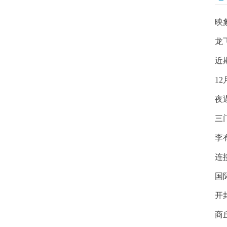
映
龙
近
1
夜
三
李
连
国
开
商