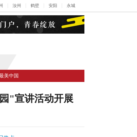
州
汝州
鹤壁
安阳
永城
最美中国
园"宣讲活动开展