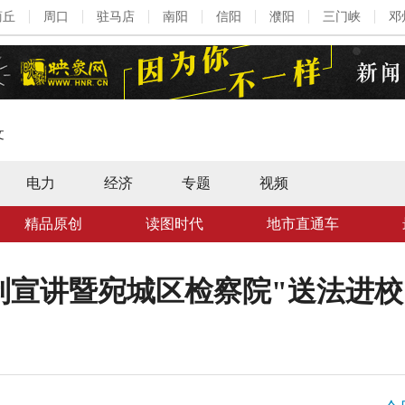
商丘
周口
驻马店
南阳
信阳
濮阳
三门峡
邓
文
电力
经济
专题
视频
精品原创
读图时代
地市直通车
制宣讲暨宛城区检察院"送法进校