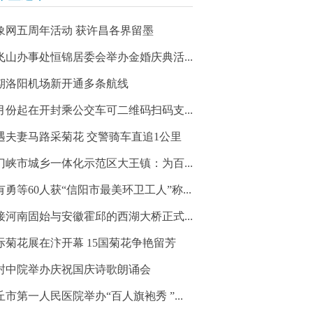
象网五周年活动 获许昌各界留墨
飞山办事处恒锦居委会举办金婚庆典活...
期洛阳机场新开通多条航线
2月份起在开封乘公交车可二维码扫码支...
遇夫妻马路采菊花 交警骑车直追1公里
门峡市城乡一体化示范区大王镇：为百...
有勇等60人获“信阳市最美环卫工人”称...
接河南固始与安徽霍邱的西湖大桥正式...
际菊花展在汴开幕 15国菊花争艳留芳
封中院举办庆祝国庆诗歌朗诵会
丘市第一人民医院举办“百人旗袍秀 ”...