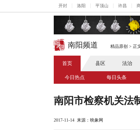
开封
洛阳
平顶山
许昌
南阳频道
精品原创
>
正
首页
县区
法治
今日热点
每日头条
南阳市检察机关法
2017-11-14
来源：映象网