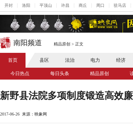
开封
洛阳
平顶山
许昌
商丘
周口
驻马店
南阳频道
精品原创
>
正文
首页
县区
法治
电力
经济
今日热点
每日头条
精品原创
新野县法院多项制度锻造高效廉
2017-06-26
来源：映象网