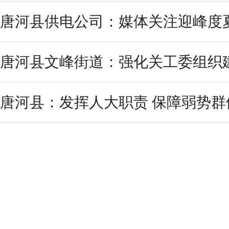
唐河县供电公司：媒体关注迎峰度
唐河县文峰街道：强化关工委组织
唐河县：发挥人大职责 保障弱势群