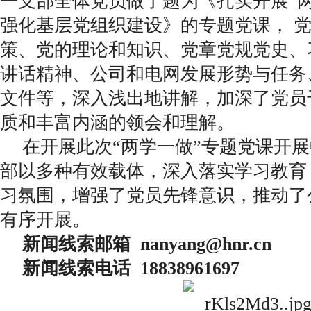
一支部全体党员做了题为《扎实开展“
强化基层党组织建设》的专题党课， 
策、党的理论和知识、党章党规党史、
讲话精神、公司和电网发展形势与任务
文件等，深入浅出地讲解，加深了党员
质和丰富内涵的领会和理解。
在开展此次“两学一做”专题党课开
部以多种有效载体，深入落实学习教育
习氛围，增强了党员先锋意识，推动了
有序开展。
新闻线索邮箱 nanyang@hnr.c
新闻线索电话 18838961697