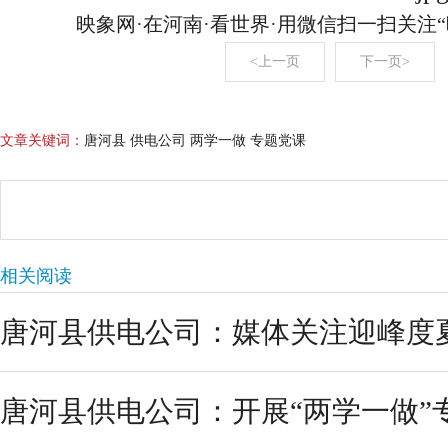
映象网·在河南·看世界·用微信扫一扫关注
<上一页
下一页>
文章关键词：
唐河县 供电公司 两学一做 专题党课
相关阅读
唐河县供电公司：媒体关注迎峰度
唐河县供电公司：开展“两学一做”