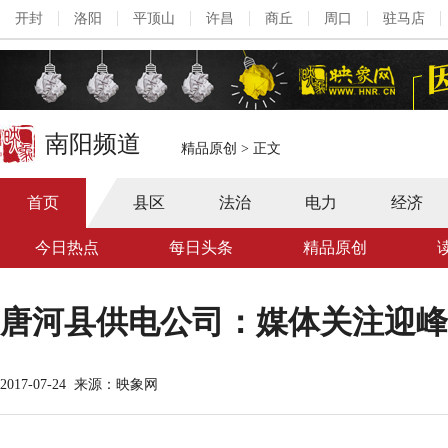
开封
洛阳
平顶山
许昌
商丘
周口
驻马店
南阳频道
精品原创
>
正文
首页
县区
法治
电力
经济
今日热点
每日头条
精品原创
唐河县供电公司：媒体关注迎峰
2017-07-24
来源：映象网