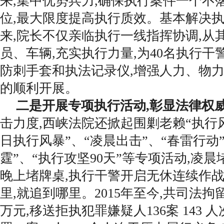
来,集中优势兵力,确保执行案件一个不
位,最大限度提高执行质效。基本解决
来,院长不仅亲临执行一线指挥协调,从
员、车辆,充实执行力量,为40名执行
防刺手套和执法记录仪,增强人力、物力
的顺利开展。
二是开展专项执行活动,彰显法律权
击力度,西峡法院还掀起围剿老赖“执行风
日执行风暴”、“凌晨出击”、“春雷行动
霆”、“执行攻坚90天”等专项活动,凌晨
晚上堵牌桌,执行干警开启无休连续作战
里,就追到哪里。2015年至今,共司法拘留8
万元,移送拒执犯罪嫌疑人136案 143 