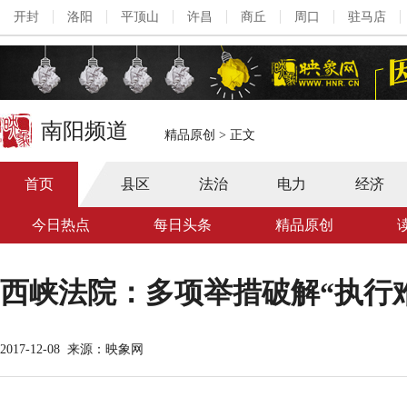
开封
洛阳
平顶山
许昌
商丘
周口
驻马店
南阳频道
精品原创
>
正文
首页
县区
法治
电力
经济
今日热点
每日头条
精品原创
西峡法院：多项举措破解“执行
2017-12-08
来源：映象网