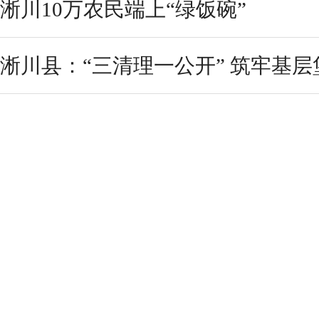
淅川10万农民端上“绿饭碗”
淅川县：“三清理一公开” 筑牢基层