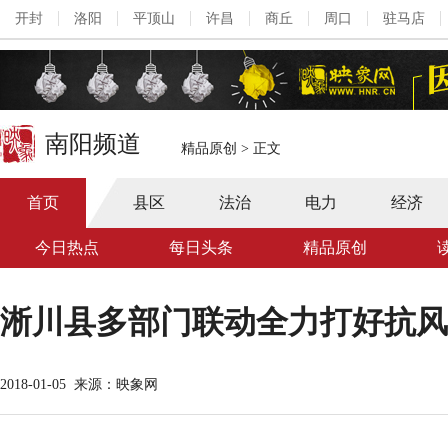
开封
洛阳
平顶山
许昌
商丘
周口
驻马店
南阳频道
精品原创
>
正文
首页
县区
法治
电力
经济
今日热点
每日头条
精品原创
淅川县多部门联动全力打好抗风
2018-01-05
来源：映象网