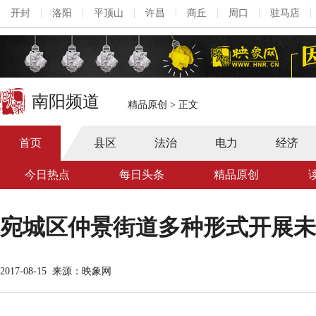
开封
洛阳
平顶山
许昌
商丘
周口
驻马店
南阳频道
精品原创
>
正文
首页
县区
法治
电力
经济
今日热点
每日头条
精品原创
宛城区仲景街道多种形式开展未
2017-08-15
来源：映象网