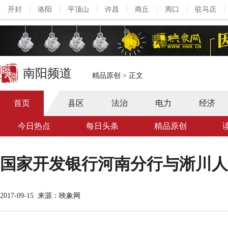
开封
洛阳
平顶山
许昌
商丘
周口
驻马店
南阳频道
精品原创
>
正文
首页
县区
法治
电力
经济
今日热点
每日头条
精品原创
国家开发银行河南分行与淅川人
2017-09-15
来源：映象网