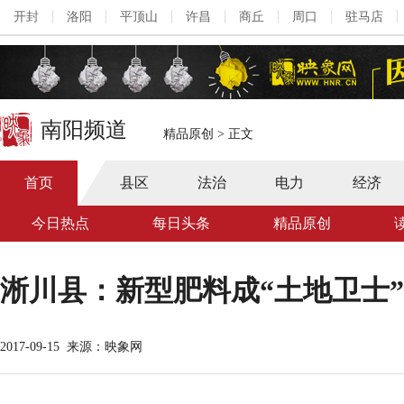
开封
洛阳
平顶山
许昌
商丘
周口
驻马店
南阳频道
精品原创
>
正文
首页
县区
法治
电力
经济
今日热点
每日头条
精品原创
淅川县：新型肥料成“土地卫士”
2017-09-15
来源：映象网