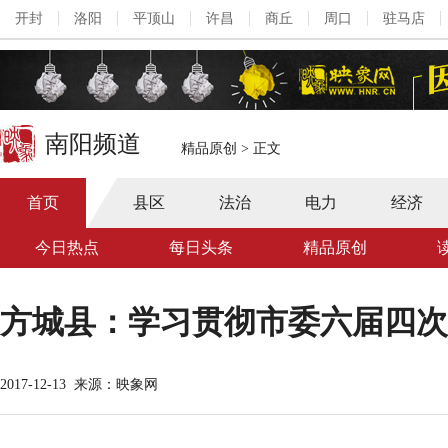
开封
洛阳
平顶山
许昌
商丘
周口
驻马店
南阳频道
精品原创
>
正文
首页
县区
法治
电力
经济
今日热点
每日头条
精品原创
方城县：学习贯彻市委六届四次
2017-12-13
来源：映象网