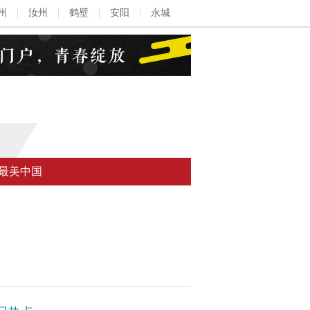
州
汝州
鹤壁
安阳
永城
最美中国