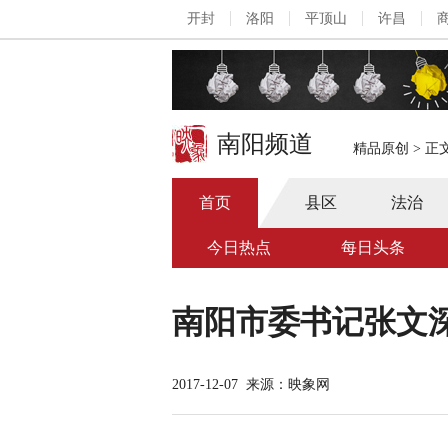
开封
洛阳
平顶山
许昌
南阳频道
精品原创
>
正
首页
县区
法治
今日热点
每日头条
南阳市委书记张文
2017-12-07
来源：映象网