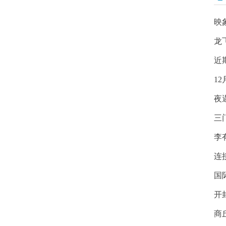
映
龙
近
1
夜
三
李
连
国
开
商