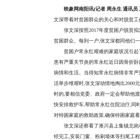
映象网南阳讯(记者 周永生 通讯员 
文深带着对贫困群众的关心和对脱贫工
张文深按照2017年度贫困户脱贫
贫困群众。每到一户,张文深都同他们
贫困户常永红艰难的家庭状况引起
患有严重关节炎的常永红近日因骨折卧
病情和生活。当得知常永红病情非常严
活举步维艰时,张文深动情地掏出2000
时的,要相信党委、政府一定会帮助他
快安排救护车,帮助常永红住院治疗,同时
对特困家庭的救助政策,确保特困家庭看
张文深还察看了淅川县上集镇北岗
经完工,安装门窗、粉刷墙体等扫尾工