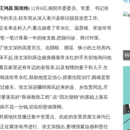
今
王鸿昌 陈琰炜)
12月6日,南阳市委委员、常委、书记张
作的关注,轻车简从深入淅川县暗访脱贫攻坚工作。
拟定名单走村入户,重点抽查了常永红、温景绪、宋改玲等
一笔一笔计算着一年的收支账,把脉问诊、商讨对策。
了张文深的高度关注。在阴暗、潮湿、狭小的土坯房内,
桐
床不起,张文深到床边俯身握着常永红的手关切地询问他
重且家里还有年迈的老母亲,以及智障的妻子和儿子,生
元钱送给常永红,鼓励他坚定信心,抓紧住院治疗,困难是暂
渡过难关。张文深还嘱咐闻讯赶来的县、乡负责同志,尽
要落实好“医保救助工程”,在“四次报销”的基础上落实
病不花一分钱,切实织密保障网。
村易地扶贫搬迁集中安置点。此处的安置房屋主体均已
程正在紧张有序进行。张文深指出,要增强紧迫感和责任