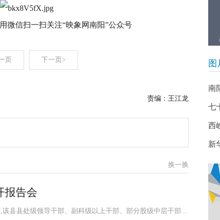
·用微信扫一扫关注“映象网南阳”公众号
一页
下一页>
图
南
责编：王江龙
七
西
新
换一换
开报告会
席,该县县处级领导干部、副科级以上干部、部分股级中层干部...