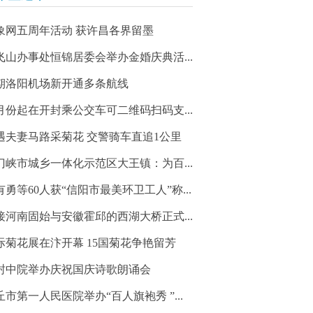
象网五周年活动 获许昌各界留墨
飞山办事处恒锦居委会举办金婚庆典活...
期洛阳机场新开通多条航线
2月份起在开封乘公交车可二维码扫码支...
遇夫妻马路采菊花 交警骑车直追1公里
门峡市城乡一体化示范区大王镇：为百...
有勇等60人获“信阳市最美环卫工人”称...
接河南固始与安徽霍邱的西湖大桥正式...
际菊花展在汴开幕 15国菊花争艳留芳
封中院举办庆祝国庆诗歌朗诵会
丘市第一人民医院举办“百人旗袍秀 ”...