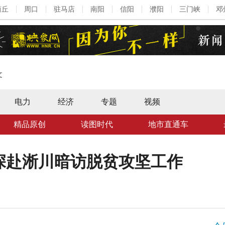
商丘
周口
驻马店
南阳
信阳
濮阳
三门峡
邓
文
电力
经济
专题
视频
精品原创
读图时代
地市直通车
深赴淅川暗访脱贫攻坚工作