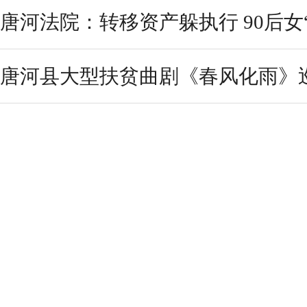
唐河法院：转移资产躲执行 90后女
唐河县大型扶贫曲剧《春风化雨》巡