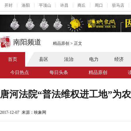
开封
洛阳
平顶山
许昌
商丘
周口
驻马店
南阳频道
精品原创
>
正文
首页
县区
法治
电力
经济
今日热点
每日头条
精品原创
唐河法院“普法维权进工地”为
2017-12-07
来源：映象网