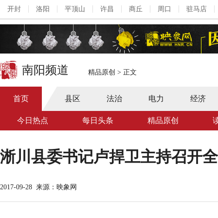
开封
洛阳
平顶山
许昌
商丘
周口
驻马店
南阳频道
精品原创
>
正文
首页
县区
法治
电力
经济
今日热点
每日头条
精品原创
淅川县委书记卢捍卫主持召开全
2017-09-28
来源：映象网